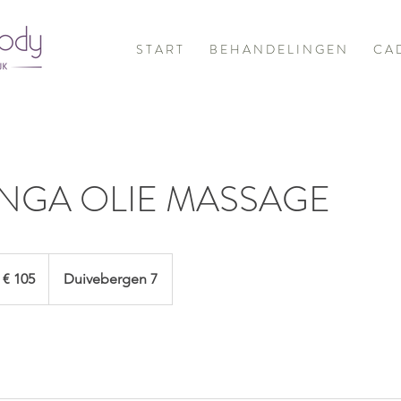
S T A R T
B E H A N D E L I N G E N
C A 
NGA OLIE MASSAGE
5
ro
€ 105
Duivebergen 7