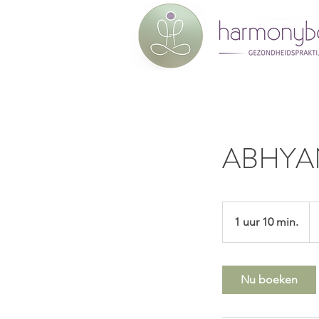
ABHYA
10
eu
1 uur 10 min.
1
u
u
1
Nu boeken
0
m