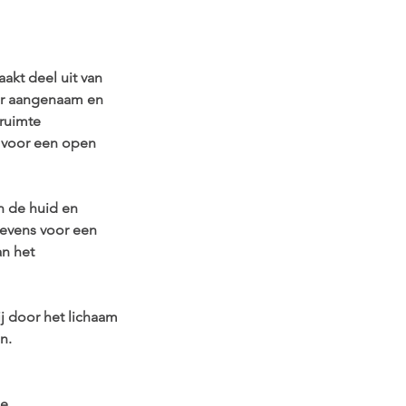
akt deel uit van
der aangenaam en
ruimte
t voor een open
n de huid en
tevens voor een
an het
j door het lichaam
n.