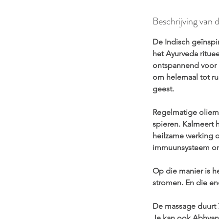
i
n
Beschrijving van 
.
De Indisch geïnspi
het Ayurveda ritue
ontspannend voor 
om helemaal tot ru
geest.
Regelmatige oliema
spieren. Kalmeert 
heilzame werking op
immuunsysteem om
Op die manier is h
stromen. En die e
De massage duurt 