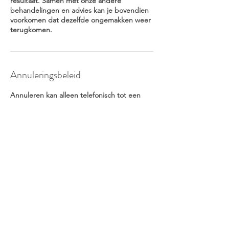
resultaat. Samen met onze andere
behandelingen en advies kan je bovendien
voorkomen dat dezelfde ongemakken weer
terugkomen.
Annuleringsbeleid
Annuleren kan alleen telefonisch tot een
halve dag voor je afspraak. Op die manier
kunnen andere mensen van dat tijdslot
gebruik maken. Gelieve dit te respecteren.
Niet geannuleerde afspraken worden
doorgerekend.
Contactgegevens
Harmonybody, Duivebergen, Keerbergen,
België